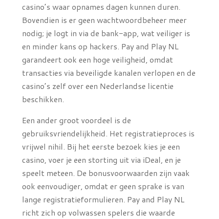
casino’s waar opnames dagen kunnen duren.
Bovendien is er geen wachtwoordbeheer meer
nodig; je logt in via de bank-app, wat veiliger is
en minder kans op hackers. Pay and Play NL
garandeert ook een hoge veiligheid, omdat
transacties via beveiligde kanalen verlopen en de
casino’s zelf over een Nederlandse licentie
beschikken.
Een ander groot voordeel is de
gebruiksvriendelijkheid. Het registratieproces is
vrijwel nihil. Bij het eerste bezoek kies je een
casino, voer je een storting uit via iDeal, en je
speelt meteen. De bonusvoorwaarden zijn vaak
ook eenvoudiger, omdat er geen sprake is van
lange registratieformulieren. Pay and Play NL
richt zich op volwassen spelers die waarde