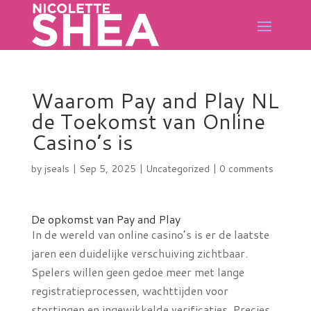
Waarom Pay and Play NL
de Toekomst van Online
Casino’s is
by
jseals
|
Sep 5, 2025
|
Uncategorized
|
0 comments
De opkomst van Pay and Play
In de wereld van online casino’s is er de laatste
jaren een duidelijke verschuiving zichtbaar.
Spelers willen geen gedoe meer met lange
registratieprocessen, wachttijden voor
stortingen en ingewikkelde verificaties. Precies