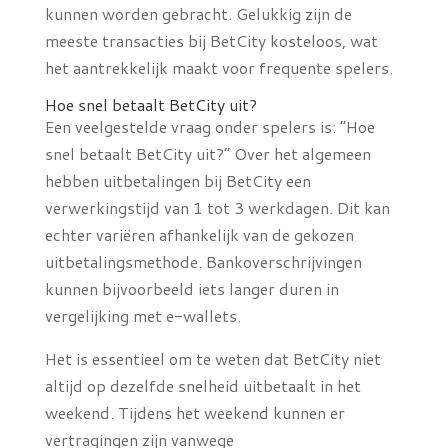
kunnen worden gebracht. Gelukkig zijn de
meeste transacties bij BetCity kosteloos, wat
het aantrekkelijk maakt voor frequente spelers.
Hoe snel betaalt BetCity uit?
Een veelgestelde vraag onder spelers is: “Hoe
snel betaalt BetCity uit?” Over het algemeen
hebben uitbetalingen bij BetCity een
verwerkingstijd van 1 tot 3 werkdagen. Dit kan
echter variëren afhankelijk van de gekozen
uitbetalingsmethode. Bankoverschrijvingen
kunnen bijvoorbeeld iets langer duren in
vergelijking met e-wallets.
Het is essentieel om te weten dat BetCity niet
altijd op dezelfde snelheid uitbetaalt in het
weekend. Tijdens het weekend kunnen er
vertragingen zijn vanwege